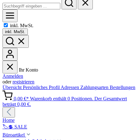
inkl. MwSt.
inkl. MwSt.
Ihr Konto
Anmelden
oder
registrieren
Übersicht
Persönliches Profil
Adressen
Zahlungsarten
Bestellungen
0,00 €*
Warenkorb enthält 0 Positionen. Der Gesamtwert
beträgt 0,00 €.
Home
🏷️💲 SALE
Büroartikel